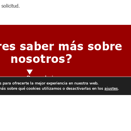
solicitud.
res saber más sobre
nosotros?
Descubrir
 para ofrecerte la mejor experiencia en nuestra web.
ás sobre qué cookies utilizamos o desactivarlas en los
ajustes
.
FR
FR
FR