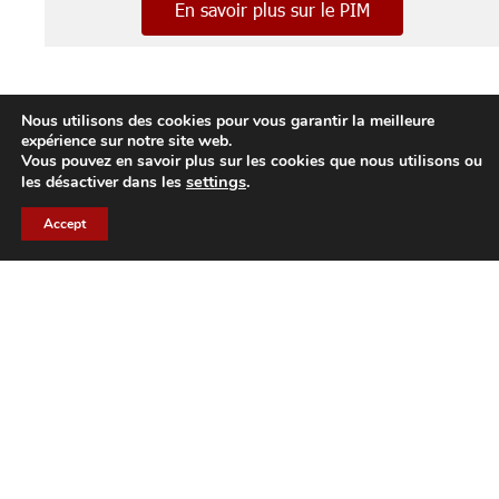
En savoir plus sur le PIM
Nous utilisons des cookies pour vous garantir la meilleure
Envie d'en savoir plus sur
expérience sur notre site web.
nos solutions ?
Vous pouvez en savoir plus sur les cookies que nous utilisons ou
settings
.
les désactiver dans les
Découvrez nos contenus !
Accept